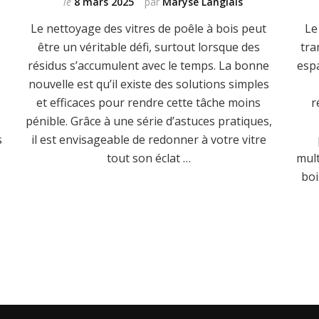
le
8 mars 2025
par
Maryse Langlais
Le nettoyage des vitres de poêle à bois peut
Le
être un véritable défi, surtout lorsque des
tra
résidus s’accumulent avec le temps. La bonne
espa
nouvelle est qu’il existe des solutions simples
et efficaces pour rendre cette tâche moins
r
pénible. Grâce à une série d’astuces pratiques,
s
il est envisageable de redonner à votre vitre
u
tout son éclat …
mul
boi