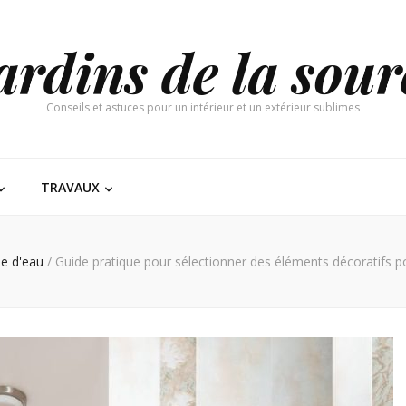
ardins de la sour
Conseils et astuces pour un intérieur et un extérieur sublimes
TRAVAUX
le d'eau
/
Guide pratique pour sélectionner des éléments décoratifs po