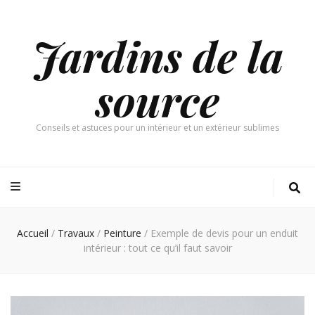
Jardins de la
source
Conseils et astuces pour un intérieur et un extérieur sublimes
Accueil
/
Travaux
/
Peinture
/
Exemple de devis pour un enduit
intérieur : tout ce qu’il faut savoir